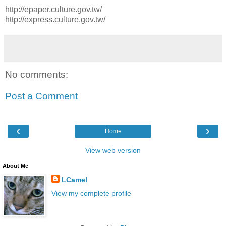
http://epaper.culture.gov.tw/
http://express.culture.gov.tw/
No comments:
Post a Comment
‹
›
Home
View web version
About Me
LCamel
View my complete profile