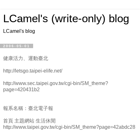
LCamel's (write-only) blog
LCamel's blog
2006-05-01
健康活力、運動臺北
http://letsgo.taipei-elife.net/
http://www.sec.taipei.gov.tw/cgi-bin/SM_theme?
page=420431b2
報系名稱：臺北電子報
首頁 主題網站 生活休閒
http://www.taipei.gov.tw/cgi-bin/SM_theme?page=42abdc28