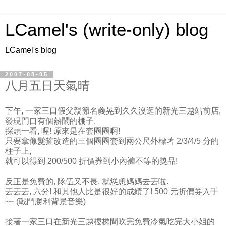
LCamel's (write-only) blog
LCamel's blog
2007-08-05
八月五日天氣晴
下午, 一家三口假父親節名義晃到久久沒逛的新光三越站前店,
發現門口有個熱鬧的棚子.
探頭一看, 喔! 原來是在套圈圈啊!
只要拿像髮箍改造的三個圈圈套到兩公尺外標著 2/3/4/5 分的
柱子上,
就可以得到 200/500 折價券到小內褲不等的獎品!
反正是免費的, 隊伍又不長, 就慫恿媽媽去丟啦.
丟丟丟, 六分! 和其他人比是很好的成績了! 500 元折價券入手
~~ (戰鬥勝利背景音樂)
接著一家三口在新光三越樓梯間吹完免費冷氣吃完大小姐的