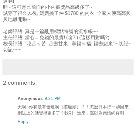
選啊!
哇~ 這可是比前面的小內褲獎品高級多了~
試穿了很久以後, 媽媽挑了件 $1780 的內衣, 全家人便高高興
興地離開啦~
老師評語: 真是一篇亂用標點符號的流水帳~~
主任評語: 當心... 免錢的最貴! (啥?!) (這樣用對嗎?)
校長評語: "吃苦ㄌ苦, 苦盡甘來 ; 享福ㄌ福, 福盡悲來"~ 切記~
切記~~~
2 comments:
Anonymous
9:21 PM
天啊~你有沒有發燒啊（摸額頭）？！怎麼日本行一趟回來，
網誌上的話變得更多了？我剛一進來，還以為跑錯網頁咧！
Reply