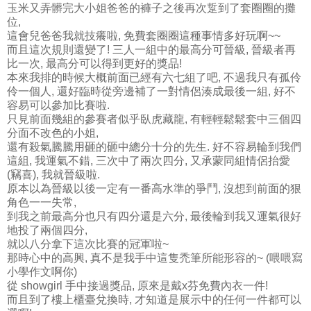
玉米又弄髒完大小姐爸爸的褲子之後再次踅到了套圈圈的攤
位,
這會兒爸爸我就技癢啦, 免費套圈圈這種事情多好玩啊~~
而且這次規則還變了! 三人一組中的最高分可晉級, 晉級者再
比一次, 最高分可以得到更好的獎品!
本來我排的時候大概前面已經有六七組了吧, 不過我只有孤伶
伶一個人, 還好臨時從旁邊補了一對情侶湊成最後一組, 好不
容易可以參加比賽啦.
只見前面幾組的參賽者似乎臥虎藏龍, 有輕輕鬆鬆套中三個四
分面不改色的小姐,
還有殺氣騰騰用砸的砸中總分十分的先生. 好不容易輪到我們
這組, 我運氣不錯, 三次中了兩次四分, 又承蒙同組情侶抬愛
(竊喜), 我就晉級啦.
原本以為晉級以後一定有一番高水準的爭鬥, 沒想到前面的狠
角色一一失常,
到我之前最高分也只有四分還是六分, 最後輪到我又運氣很好
地投了兩個四分,
就以八分拿下這次比賽的冠軍啦~
那時心中的高興, 真不是我手中這隻禿筆所能形容的~ (喂喂寫
小學作文啊你)
從 showgirl 手中接過獎品, 原來是戴x芬免費內衣一件!
而且到了樓上櫃臺兌換時, 才知道是展示中的任何一件都可以